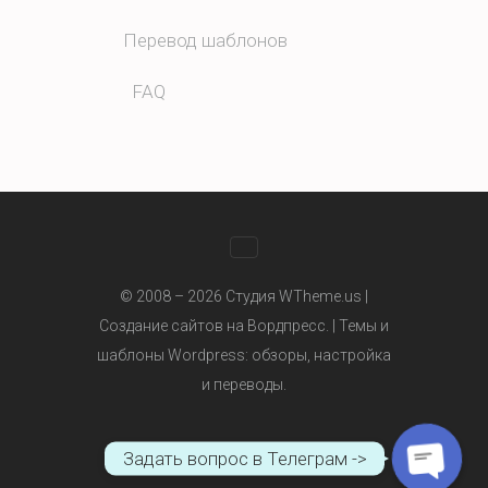
Перевод шаблонов
FAQ
WhatsApp
© 2008 – 2026 Студия WTheme.us |
Создание сайтов на Вордпресс. |
Темы и
шаблоны Wordpress
: обзоры, настройка
Telegram
и переводы.
Задать вопрос в Телеграм ->