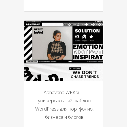
Abhavana WPKoi —
универсальный шаблон
WordPress для портфолио,
бизнеса и блогов