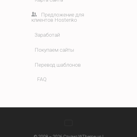
Предложение для
клиентов Hostenko
Заработай
Покупаем сайты
Перевод шаблонов
FAQ
WhatsApp
© 2008 – 2026 Студия WTheme.us |