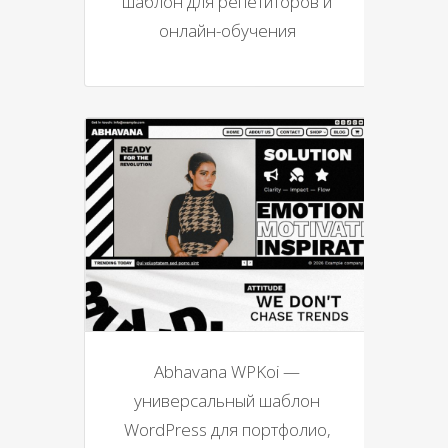
шаблон для репетиторов и
онлайн-обучения
Abhavana WPKoi —
универсальный шаблон
WordPress для портфолио,