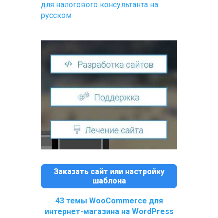
для налогового консультанта на
русском
Заказать сайт или настройку
шаблона
43 темы WooCommerce для
интернет-магазина на WordPress