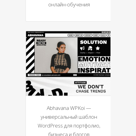
онлайн-обучения
Abhavana WPKoi —
универсальный шаблон
WordPress для портфолио,
бизнеса и блогов