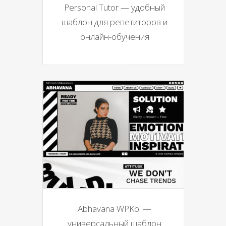
Personal Tutor — удобный
шаблон для репетиторов и
онлайн-обучения
Abhavana WPKoi —
универсальный шаблон