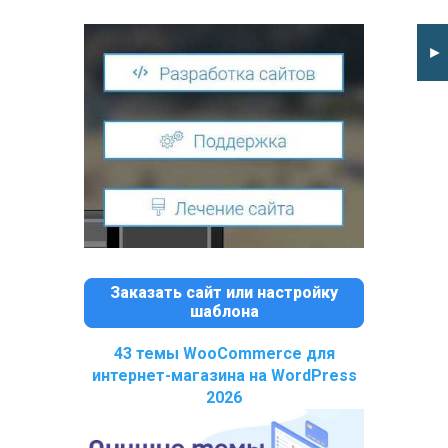
►
Заказать сайт или настройку
шаблона
43 темы WooCommerce для
интернет-магазина на WordPress
2026