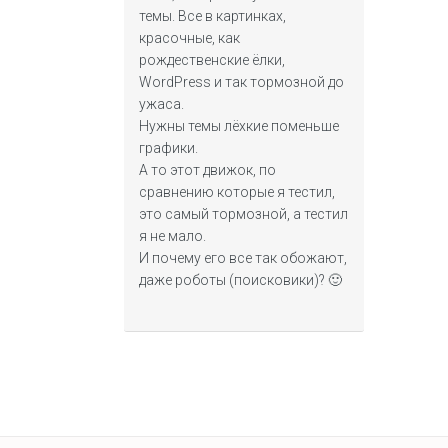
темы. Все в картинках,
красочные, как
рождественские ёлки,
WordPress и так тормозной до
ужаса.
Нужны темы лёхкие поменьше
графики.
А то этот движок, по
сравнению которые я тестил,
это самый тормозной, а тестил
я не мало.
И почему его все так обожают,
даже роботы (поисковики)? 🙂