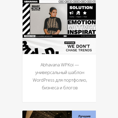
Abhavana WPKoi —
универсальный шаблон
WordPress для портфолио,
бизнеса и блогов