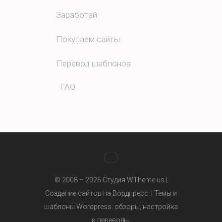
Заработай
Покупаем сайты
Перевод шаблонов
FAQ
WhatsApp
© 2008 – 2026 Студия WTheme.us |
Создание сайтов на Вордпресс. |
Темы и
шаблоны Wordpress
: обзоры, настройка
Telegram
и переводы.