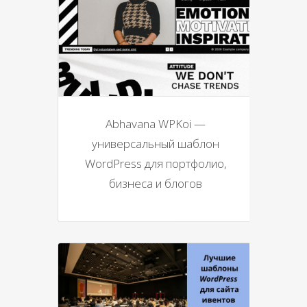
Abhavana WPKoi —
универсальный шаблон
WordPress для портфолио,
бизнеса и блогов