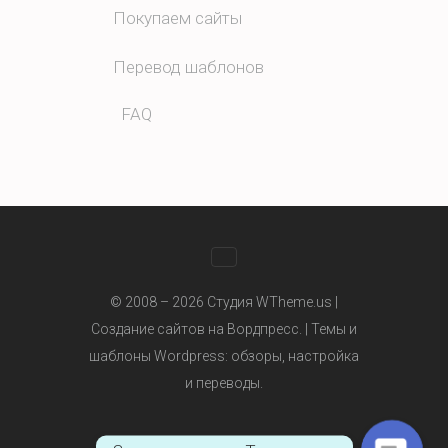
Покупаем сайты
Перевод шаблонов
FAQ
WhatsApp
© 2008 – 2026 Студия WTheme.us |
Создание сайтов на Вордпресс. |
Темы и
шаблоны Wordpress
: обзоры, настройка
Telegram
и переводы.