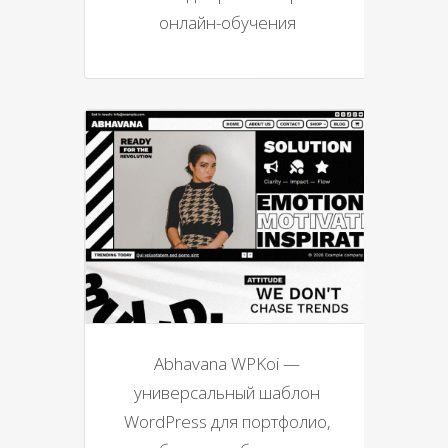
онлайн-обучения
Abhavana WPKoi —
универсальный шаблон
WordPress для портфолио,