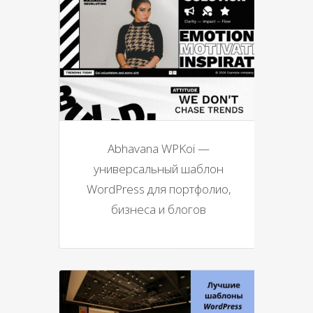
Abhavana WPKoi —
универсальный шаблон
WordPress для портфолио,
бизнеса и блогов