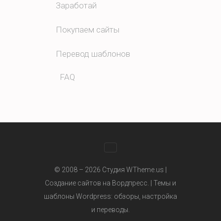
Заработай
Покупаем сайты
Перевод шаблонов
FAQ
WhatsApp
© 2008 – 2026 Студия WTheme.us |
Создание сайтов на Вордпресс. |
Темы и
шаблоны Wordpress
: обзоры, настройка
Telegram
и переводы.