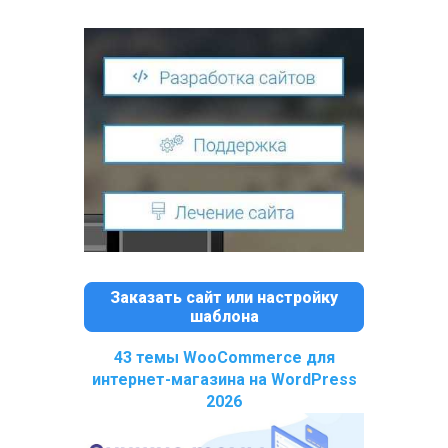
Заказать сайт или настройку
шаблона
43 темы WooCommerce для
интернет-магазина на WordPress
2026