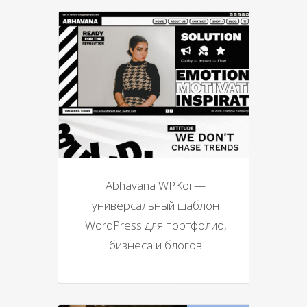
Abhavana WPKoi —
универсальный шаблон
WordPress для портфолио,
бизнеса и блогов