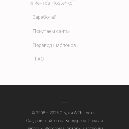
клиентов Hostenko
Заработай
Покупаем сайты
Перевод шаблонов
FAQ
WhatsApp
© 2008 – 2026 Студия WTheme.us |
Создание сайтов на Вордпресс. |
Темы и
шаблоны Wordpress
: обзоры, настройка