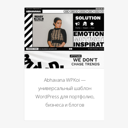
Abhavana WPKoi —
универсальный шаблон
WordPress для портфолио,
бизнеса и блогов