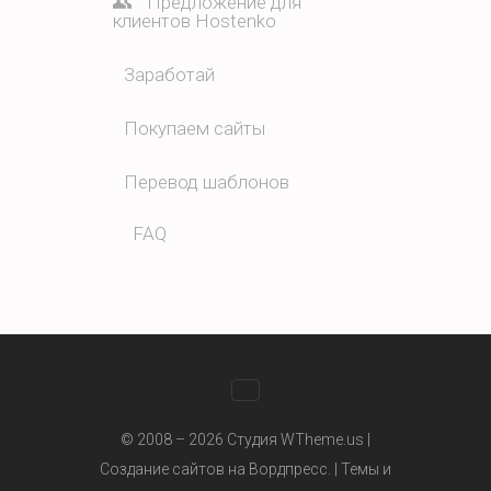
Предложение для
клиентов Hostenko
Заработай
Покупаем сайты
Перевод шаблонов
FAQ
WhatsApp
© 2008 – 2026 Студия WTheme.us |
Создание сайтов на Вордпресс. |
Темы и