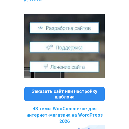
Заказать сайт или настройку
шаблона
43 темы WooCommerce для
интернет-магазина на WordPress
2026