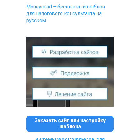
Moneymind – бесплатный шаблон
для налогового консультанта на
русском
Заказать сайт или настройку
шаблона
43 темы WooCommerce для