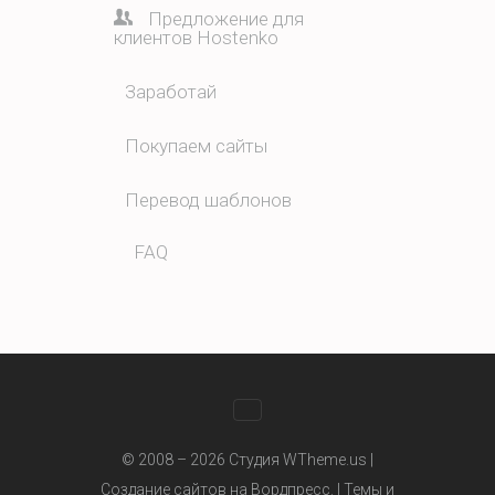
Предложение для
клиентов Hostenko
Заработай
Покупаем сайты
Перевод шаблонов
FAQ
WhatsApp
© 2008 – 2026 Студия WTheme.us |
Создание сайтов на Вордпресс. |
Темы и