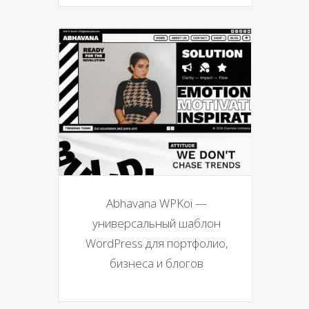
Abhavana WPKoi —
универсальный шаблон
WordPress для портфолио,
бизнеса и блогов