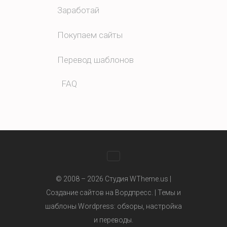
Заработай
Покупаем сайты
Перевод шаблонов
FAQ
WhatsApp
© 2008 – 2026 Студия WTheme.us |
Создание сайтов на Вордпресс. |
Темы и
шаблоны Wordpress
: обзоры, настройка
Telegram
и переводы.