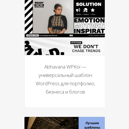
Abhavana WPKoi —
универсальный шаблон
WordPress для портфолио,
бизнеса и блогов