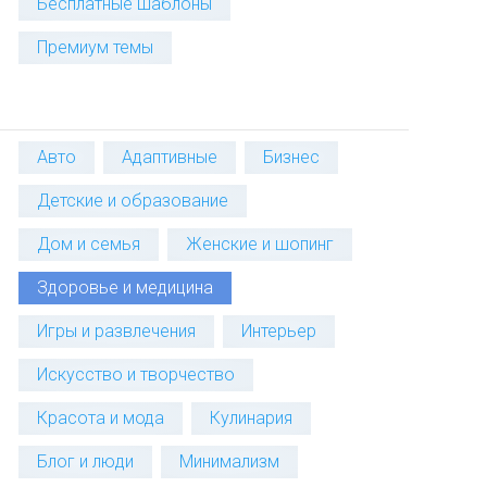
Бесплатные шаблоны
Премиум темы
Авто
Адаптивные
Бизнес
Детские и образование
Дом и семья
Женские и шопинг
Здоровье и медицина
Игры и развлечения
Интерьер
Искусство и творчество
Красота и мода
Кулинария
Блог и люди
Минимализм