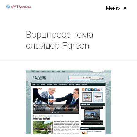
Меню
≡
Вордпресс тема
слайдер Fgreen