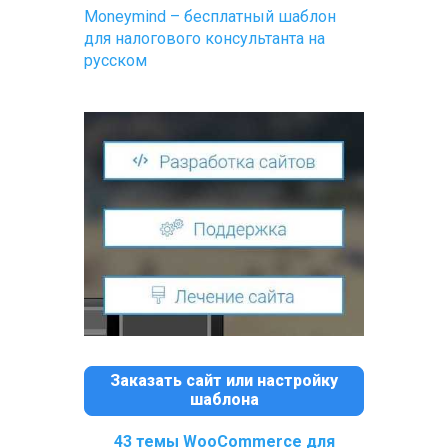
Moneymind – бесплатный шаблон
для налогового консультанта на
русском
Заказать сайт или настройку
шаблона
43 темы WooCommerce для