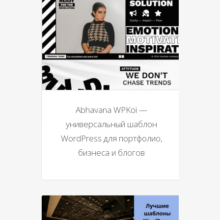
Abhavana WPKoi —
универсальный шаблон
WordPress для портфолио,
бизнеса и блогов