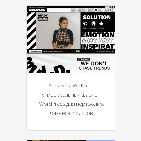
Abhavana WPKoi —
универсальный шаблон
WordPress для портфолио,
бизнеса и блогов