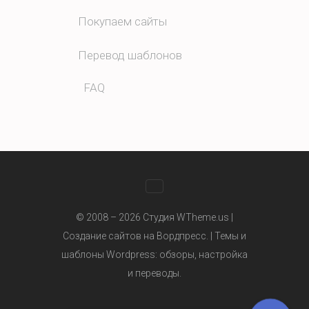
Покупаем сайты
Перевод шаблонов
FAQ
WhatsApp
© 2008 – 2026 Студия WTheme.us |
Создание сайтов на Вордпресс. |
Темы и
шаблоны Wordpress
: обзоры, настройка
Telegram
и переводы.