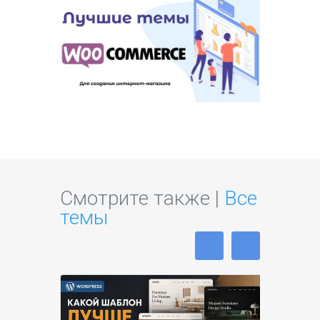
Смотрите также |
Все
темы