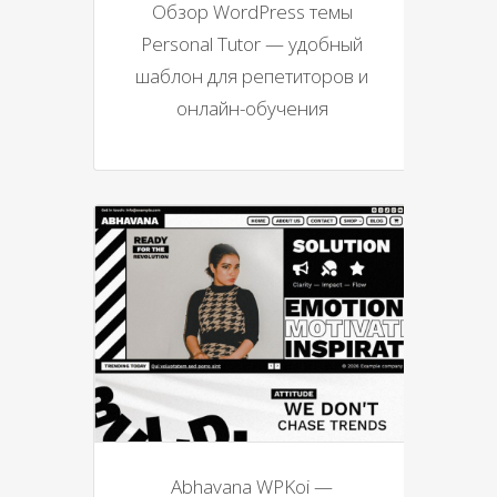
Обзор WordPress темы
Personal Tutor — удобный
шаблон для репетиторов и
онлайн-обучения
Abhavana WPKoi —