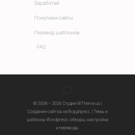
Заработай
Покупаем сайты
Перевод шаблонов
FAQ
WhatsApp
© 2008 – 2026 Студия WTheme.us |
Создание сайтов на Вордпресс. |
Темы и
шаблоны Wordpress
: обзоры, настройка
Telegram
и переводы.