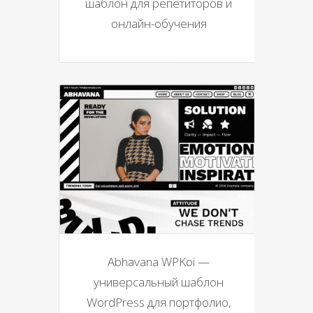
шаблон для репетиторов и
онлайн-обучения
Abhavana WPKoi —
универсальный шаблон
WordPress для портфолио,