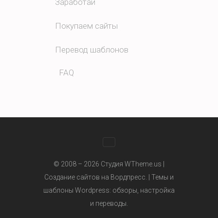
Заработай
Покупаем сайты
Перевод шаблонов
FAQ
WhatsApp
© 2008 – 2026 Студия WTheme.us |
Создание сайтов на Вордпресс. |
Темы и
шаблоны Wordpress
: обзоры, настройка
Telegram
и переводы.