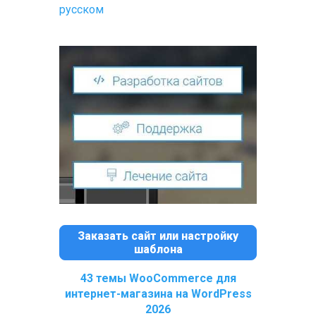
русском
Заказать сайт или настройку
шаблона
43 темы WooCommerce для
интернет-магазина на WordPress
2026