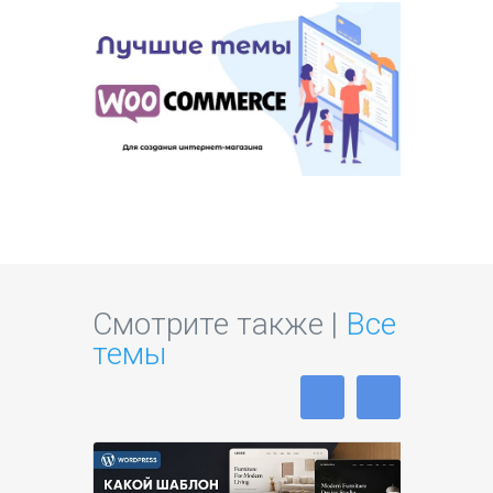
Смотрите также |
Все
темы