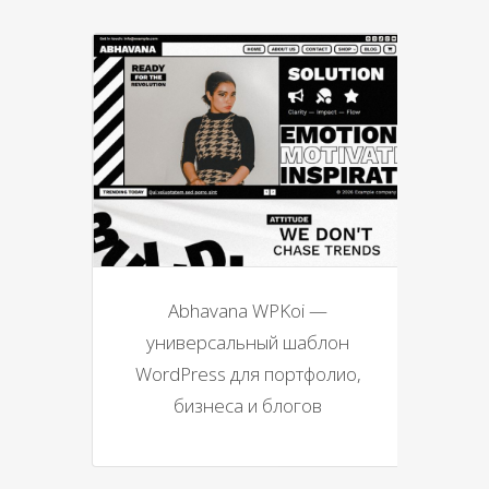
Abhavana WPKoi —
универсальный шаблон
WordPress для портфолио,
бизнеса и блогов