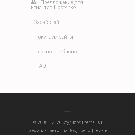
Предложение для
клиентов Hostenko
Заработай
Покупаем сайты
Перевод шаблонов
FAQ
WhatsApp
© 2008 – 2026 Студия WTheme.us |
Создание сайтов на Вордпресс. |
Темы и