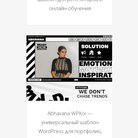
онлайн-обучения
Abhavana WPKoi —
универсальный шаблон
WordPress для портфолио,