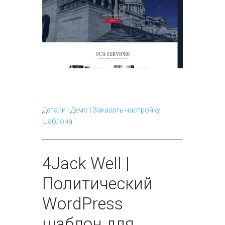
Детали
|
Демо
|
Заказать настройку
шаблона
4
Jack Well |
Политический
WordPress
шаблон для