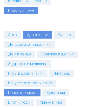
Бесплатные шаблоны
Премиум темы
Авто
Адаптивные
Бизнес
Детские и образование
Дом и семья
Женские и шопинг
Здоровье и медицина
Игры и развлечения
Интерьер
Искусство и творчество
Красота и мода
Кулинария
Блог и люди
Минимализм