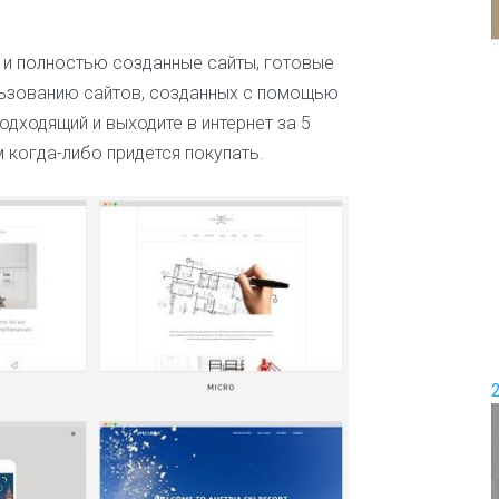
и
е
П
 и полностью созданные сайты, готовые
е
Д
р
ользованию сайтов, созданных с помощью
о
е
дходящий и выходите в интернет за 5
в
м
о
и
м когда-либо придется покупать.
д
с
ш
е
а
м
б
ь
л
я
о
н
Ж
о
е
в
н
с
к
и
е
и
ш
о