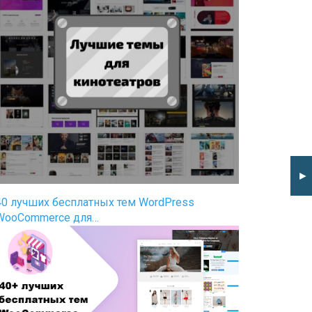
►
40 лучших бесплатных тем WordPress
WooCommerce для…