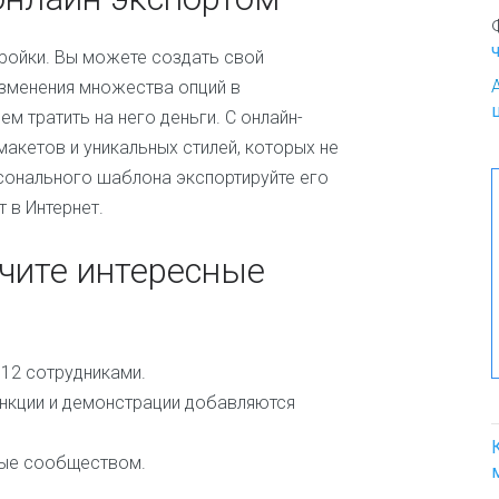
о
К
ройки. Вы можете создать свой
р
зменения множества опций в
а
м тратить на него деньги. С онлайн-
с
о
акетов и уникальных стилей, которых не
т
рсонального шаблона экспортируйте его
а
 в Интернет.
и
м
о
учите интересные
д
а
К
у
 12 сотрудниками.
л
нкции и демонстрации добавляются
и
н
а
ные сообществом.
р
и