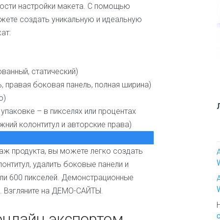
ь
ости настройки макета. С помощью
е
жете создать уникальную и идеальную
р
ат:
И
с
к
у
ованный, статический)
с
, правая боковая панель, полная ширина)
с
о)
т
в
упаковке – в пикселях или процентах
о
жний колонтитул и авторские права)
и
т
в
даж продукта, вы можете легко создать
о
онтитул, удалить боковые панели и
р
ч
или 600 пикселей. Демонстрационные
е
. Взгляните на ДЕМО-САЙТЫ.
с
т
онлайн экспортом
в