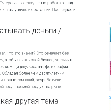
 Пятеро из них ежедневно работают над
И
к и в актуальном состоянии. Последнее и
г
р
ы
и
атывать деньги /
р
а
з
в
л
ar. Что это значит? Это означает без
е
ч
, чтобы начать свой бизнес, увеличить
е
ркви, медицину, креатив, фотографии,
н
. Обладая более чем десятилетним
и
я
тинговых кампаний, разработчики
й продаваемый продукт на рынке.
И
н
т
акая другая тема
е
р