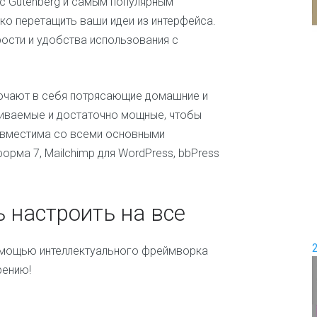
 с Gutenberg и самым популярным
и
гко перетащить ваши идеи из интерфейса.
е
П
рости и удобства использования с
е
Д
р
о
е
в
м
о
и
ючают в себя потрясающие домашние и
д
с
аиваемые и достаточно мощные, чтобы
ш
е
совместима со всеми основными
а
м
б
ь
орма 7, Mailchimp для WordPress, bbPress
л
я
о
н
Ж
о
е
 настроить на все
в
н
с
к
помощью интеллектуального фреймворка
и
рению!
е
и
ш
о