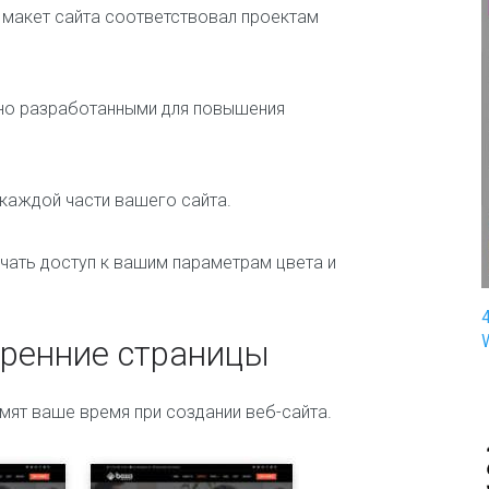
 макет сайта соответствовал проектам
п
и
н
г
ьно разработанными для повышения
З
д
о
р
каждой части вашего сайта.
о
в
ь
чать доступ к вашим параметрам цвета и
е
и
м
е
тренние страницы
д
и
ц
мят ваше время при создании веб-сайта.
и
н
а