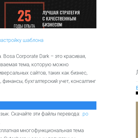
О
е
и
п
с
л
р
а
ю
е
й
д
д
т
и
е
а
л
настройку шаблона
Д
и
е
т
т
е
 Bosa Corporate Dark – это красивая,
с
л
к
аиваемая тема, которую можно
ь
и
версальных сайтов, таких как бизнес,
н
е
а
, финансы, бухгалтерский учет, консалтинг
и
з
о
в
б
а
р
н
а
и
з
зык. Скачайте эти файлы перевода:
.po
я
о
т
.
в
е
есплатная многофункциональная тема
а
м
н
ы