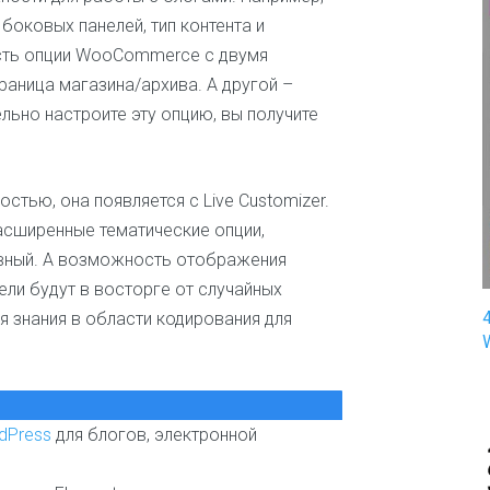
п
оковых панелей, тип контента и
и
есть опции WooCommerce с двумя
н
г
раница магазина/архива. А другой –
льно настроите эту опцию, вы получите
З
д
о
р
стью, она появляется с Live Customizer.
о
асширенные тематические опции,
в
ь
ивный. А возможность отображения
е
ели будут в восторге от случайных
и
я знания в области кодирования для
м
е
д
и
ц
и
dPress
для блогов, электронной
н
а