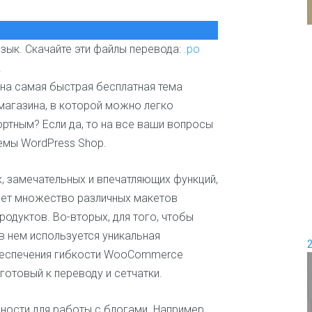
и
е
П
е
зык. Скачайте эти файлы перевода:
.po
Д
р
о
е
.
в
м
жна самая быстрая бесплатная тема
о
и
д
агазина, в которой можно легко
с
ш
е
ртным? Если да, то на все ваши вопросы
а
м
емы WordPress Shop.
б
ь
л
я
о
, замечательных и впечатляющих функций,
н
Ж
о
ляет множество различных макетов
е
в
н
родуктов. Во-вторых, для того, чтобы
с
в нем используется уникальная
к
обеспечения гибкости WooCommerce
и
е
готовый к переводу и сетчатки.
и
ш
ности для работы с блогами. Например,
о