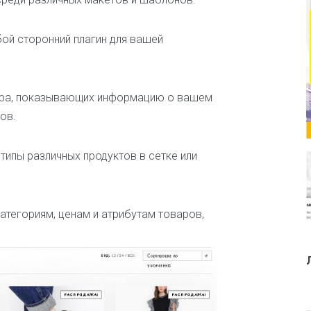
ь
е
р
ой сторонний плагин для вашей
И
с
к
ара, показывающих информацию о вашем
у
с
ов.
с
т
в
типы различных продуктов в сетке или
о
и
т
в
атегориям, ценам и атрибутам товаров,
о
р
ч
е
с
т
в