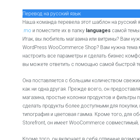
Перевод на русский язык
Наша команда перевела этот шаблон на русский я
.mo
и поместите их в папку
languages
самой темы
Итак, вы любитель магазина или витрины? Вам ну
WordPress WooCommerce Shop? Вам нужна тема м
настроить все параметры и сделать бизнес комфо
вы можете ответить с помощью самой быстрой т
Она поставляется с большим количеством свежих
как ни одна другая. Прежде всего, он предостав
магазина, простые колонки продуктов и фильтры п
сделать продукты более доступными для покупки, 
типография и цветовая гамма. Кроме того, для 
Storefront, он имеет WooCommerce совместимый, 
Кроме того, он включает в себя отличные возмож