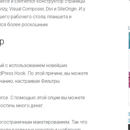
rce и Elementor конструктор страницы.
И
y, Visual Composer, Divi и SiteOrigin. И у
г
его рабочего стола, планшета и
р
ы
лся более роскошным.
и
р
p
а
з
в
л
е
ый с использованием новейших
ч
Press Hook. По этой причине, вы можете
е
н
чанию, настраивая Фильтры.
и
я
rce. С помощью этой опции вы можете
И
остичь много денег.
н
т
е
огостраничным макетированием. Так что
р
среди различных макетов и шаблонов.