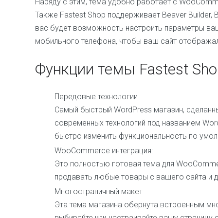
Наряду с этим, тема удобно работает с WooComme
Также Fastest Shop поддерживает Beaver Builder, Briz
вас будет возможность настроить параметры ваш
мобильного телефона, чтобы ваш сайт отобража
Функции темы Fastest Sho
Передовые технологии
Самый быстрый WordPress магазин, сделанн
современных технологий под названием Word
быстро изменить функциональность по умол
WooCommerce интеграция:
Это полностью готовая тема для WooComme
продавать любые товары с вашего сайта и д
Многостраничный макет
Эта тема магазина обернута встроенным мн
выбирайте или настраивайте вашу страницу 