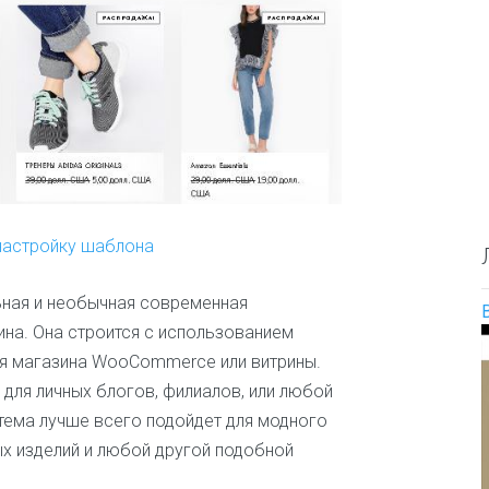
О
е
и
п
с
л
р
а
ю
е
й
д
д
т
и
е
а
л
Д
и
е
т
т
е
с
л
к
ь
настройку шаблона
и
н
е
а
и
з
льная и необычная современная
о
в
на. Она строится с использованием
б
а
р
н
ля магазина WooCommerce или витрины.
а
и
 для личных блогов, филиалов, или любой
з
я
о
 тема лучше всего подойдет для модного
т
в
е
ых изделий и любой другой подобной
а
м
н
ы