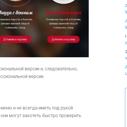
о
К
р
а
с
о
т
а
и
м
о
иональной версии и, следовательно,
д
а
ссиональной версии.
К
у
л
и
меню и не всегда иметь под рукой
н
а
 они могут захотеть быстро проверить
р
и