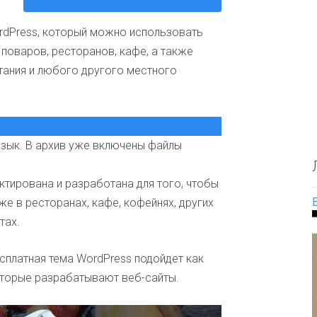
О
е
и
п
с
л
ordPress, который можно использовать
р
а
ю
е
й
д
 поваров, ресторанов, кафе, а также
д
т
и
тания и любого другого местного
е
а
л
Д
и
е
т
т
е
с
л
язык. В архив уже включены файлы
к
ь
и
н
е
а
ктирована и разработана для того, чтобы
и
з
же в ресторанах, кафе, кофейнях, других
о
в
б
а
тах.
р
н
а
и
з
сплатная тема WordPress подойдет как
я
о
т
которые разрабатывают веб-сайты.
в
е
а
м
н
ы