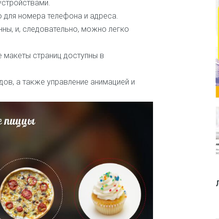
устройствами.
ь
е
 для номера телефона и адреса.
р
ны, и, следовательно, можно легко
И
с
е макеты страниц доступны в
к
у
с
дов, а также управление анимацией и
с
т
в
о
и
т
в
о
р
ч
е
с
т
в