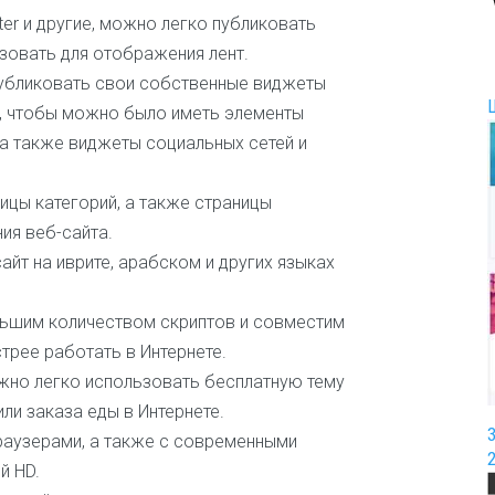
ter и другие, можно легко публиковать
И
г
ьзовать для отображения лент.
р
убликовать свои собственные виджеты
ы
и
е, чтобы можно было иметь элементы
р
 а также виджеты социальных сетей и
а
з
в
ницы категорий, а также страницы
л
ия веб-сайта.
е
йт на иврите, арабском и других языках
ч
е
н
ньшим количеством скриптов и совместим
и
я
трее работать в Интернете.
но легко использовать бесплатную тему
И
ли заказа еды в Интернете.
н
т
раузерами, а также с современными
е
й HD.
р