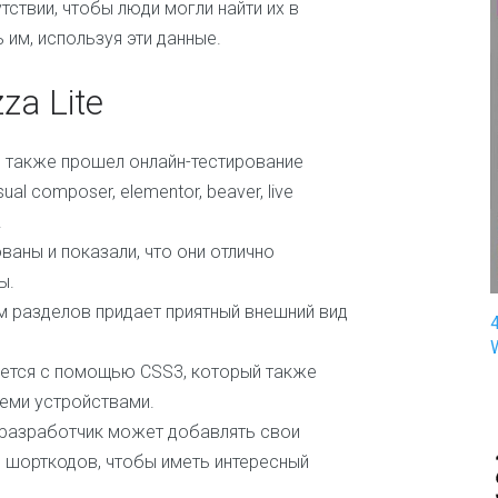
ствии, чтобы люди могли найти их в
п
 им, используя эти данные.
и
н
г
a Lite
З
д
и также прошел онлайн-тестирование
о
l composer, elementor, beaver, live
р
о
.
в
аны и показали, что они отлично
ь
ы.
е
и
 разделов придает приятный внешний вид
м
е
д
яется с помощью CSS3, который также
и
еми устройствами.
ц
 разработчик может добавлять свои
и
н
 шорткодов, чтобы иметь интересный
а