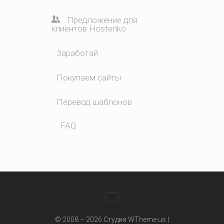
Предложение для
клиентов Hostenko
Заработай
Покупаем сайты
Перевод шаблонов
FAQ
WhatsApp
© 2008 – 2026 Студия WTheme.us |