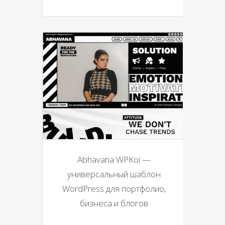
Abhavana WPKoi —
универсальный шаблон
WordPress для портфолио,
бизнеса и блогов