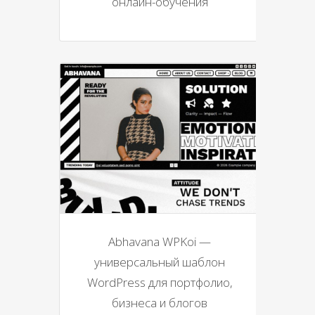
онлайн-обучения
Abhavana WPKoi —
универсальный шаблон
WordPress для портфолио,
бизнеса и блогов