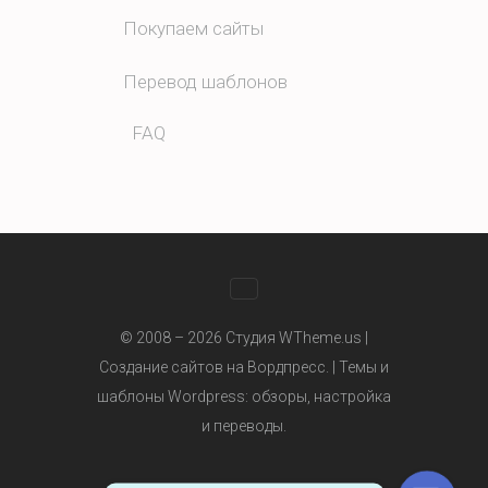
Покупаем сайты
Перевод шаблонов
FAQ
WhatsApp
© 2008 – 2026 Студия WTheme.us |
Создание сайтов на Вордпресс. |
Темы и
шаблоны Wordpress
: обзоры, настройка
Telegram
и переводы.