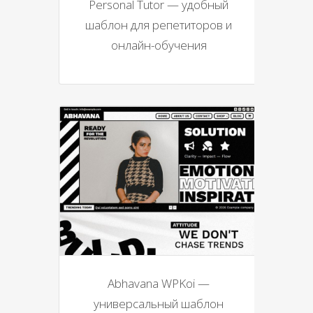
Personal Tutor — удобный
шаблон для репетиторов и
онлайн-обучения
Abhavana WPKoi —
универсальный шаблон