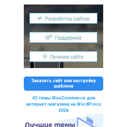
Заказать сайт или настройку
шаблона
43 темы WooCommerce для
интернет-магазина на WordPress
2026