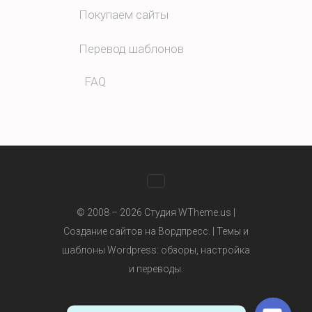
Покупаем сайты
Перевод шаблонов
FAQ
WhatsApp
© 2008 – 2026 Студия WTheme.us |
Создание сайтов на Вордпресс. |
Темы и
шаблоны Wordpress
: обзоры, настройка
Telegram
и переводы.