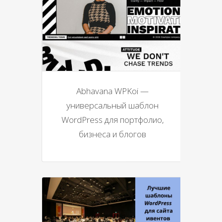
Abhavana WPKoi —
универсальный шаблон
WordPress для портфолио,
бизнеса и блогов