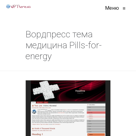
Меню
≡
Вордпресс тема
медицина Pills-for-
energy