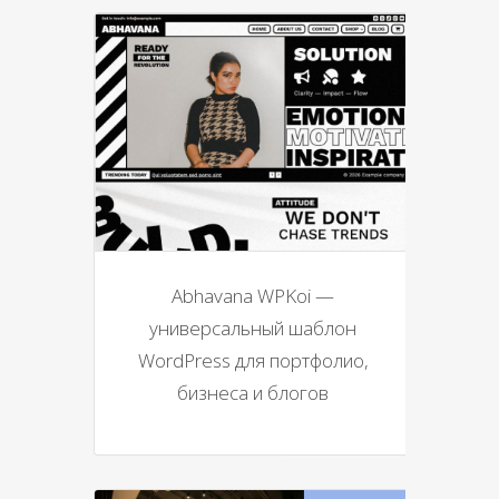
Abhavana WPKoi —
универсальный шаблон
WordPress для портфолио,
бизнеса и блогов