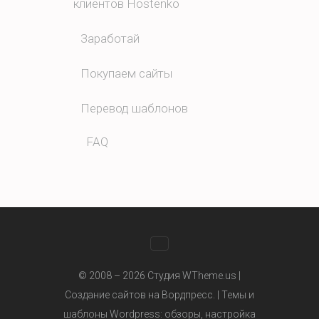
клиентов Hostenko
Заработай
Покупаем сайты
Перевод шаблонов
FAQ
WhatsApp
© 2008 – 2026 Студия WTheme.us |
Создание сайтов на Вордпресс. |
Темы и
шаблоны Wordpress
: обзоры, настройка
Telegram