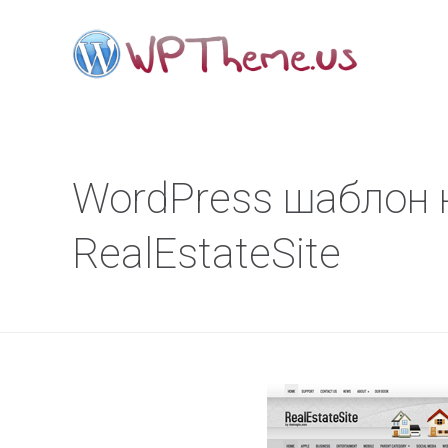
WordPress шаблон
RealEstateSite