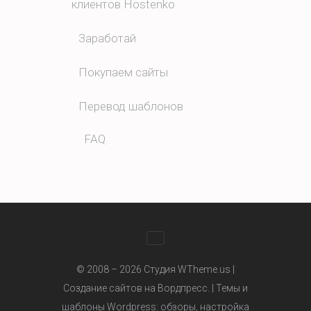
клиентов Hostenko
Заработай
Покупаем сайты
Перевод шаблонов
FAQ
WhatsApp
© 2008 – 2026 Студия WTheme.us |
Создание сайтов на Вордпресс. |
Темы и
шаблоны Wordpress
: обзоры, настройка
Telegram