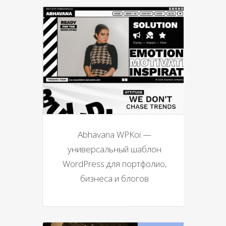
Abhavana WPKoi —
универсальный шаблон
WordPress для портфолио,
бизнеса и блогов