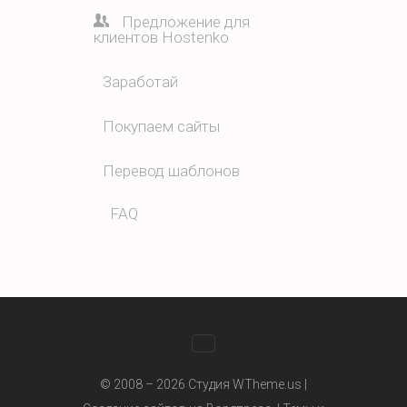
Предложение для
клиентов Hostenko
Заработай
Покупаем сайты
Перевод шаблонов
FAQ
WhatsApp
© 2008 – 2026 Студия WTheme.us |