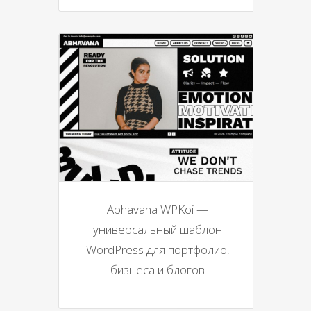
Abhavana WPKoi —
универсальный шаблон
WordPress для портфолио,
бизнеса и блогов