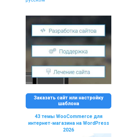
Заказать сайт или настройку
шаблона
43 темы WooCommerce для
интернет-магазина на WordPress
2026