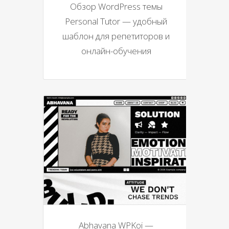
Обзор WordPress темы
Personal Tutor — удобный
шаблон для репетиторов и
онлайн-обучения
Abhavana WPKoi —