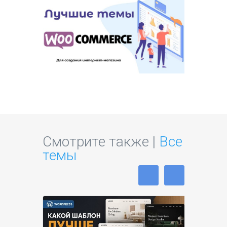
Смотрите также |
Все
темы