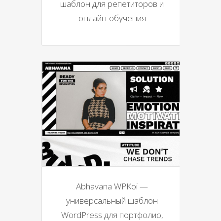
шаблон для репетиторов и
онлайн-обучения
Abhavana WPKoi —
универсальный шаблон
WordPress для портфолио,