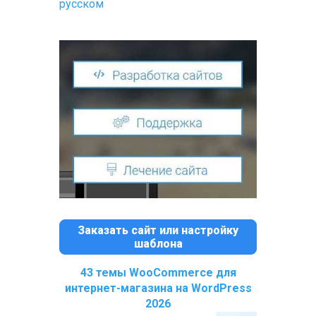
русском
Заказать сайт или настройку
шаблона
43 темы WooCommerce для
интернет-магазина на WordPress
2026