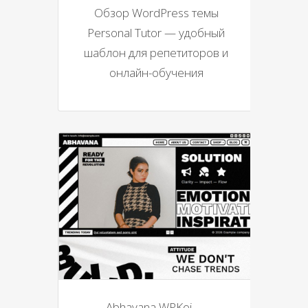
Обзор WordPress темы
Personal Tutor — удобный
шаблон для репетиторов и
онлайн-обучения
Abhavana WPKoi —