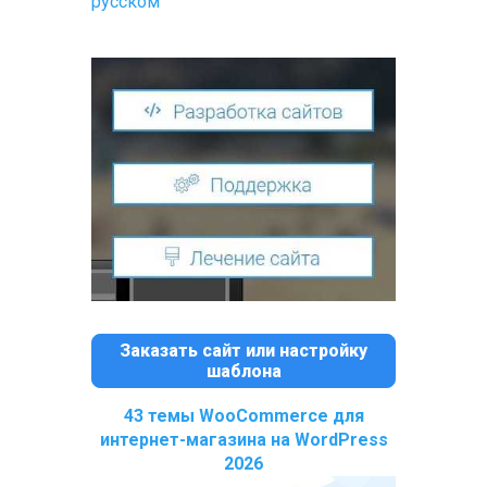
русском
Заказать сайт или настройку
шаблона
43 темы WooCommerce для
интернет-магазина на WordPress
2026