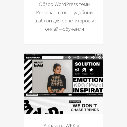
Обзор WordPress темы
Personal Tutor — удобный
шаблон для репетиторов и
онлайн-обучения
Abhavana WPKoi —