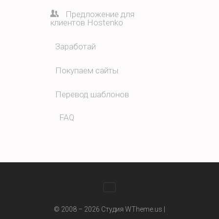
Предложение для
клиентов Hostenko
Заработай
Покупаем сайты
Перевод шаблонов
FAQ
WhatsApp
© 2008 – 2026 Студия WTheme.us |