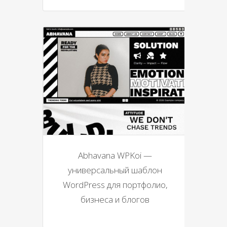
Abhavana WPKoi —
универсальный шаблон
WordPress для портфолио,
бизнеса и блогов