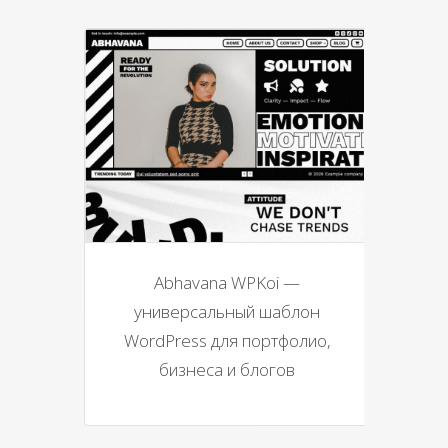
Abhavana WPKoi —
универсальный шаблон
WordPress для портфолио,
бизнеса и блогов