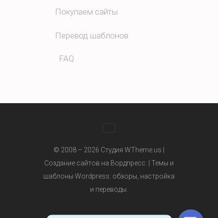
Покупаем сайты
Перевод шаблонов
FAQ
WhatsApp
© 2008 – 2026 Студия WTheme.us |
Создание сайтов на Вордпресс. |
Темы и
шаблоны Wordpress
: обзоры, настройка
Telegram
и переводы.