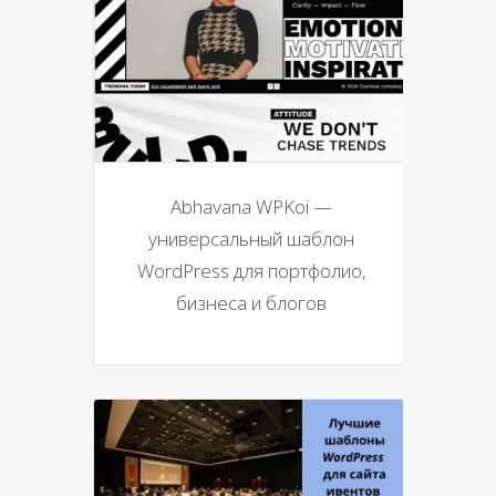
Abhavana WPKoi —
универсальный шаблон
WordPress для портфолио,
бизнеса и блогов