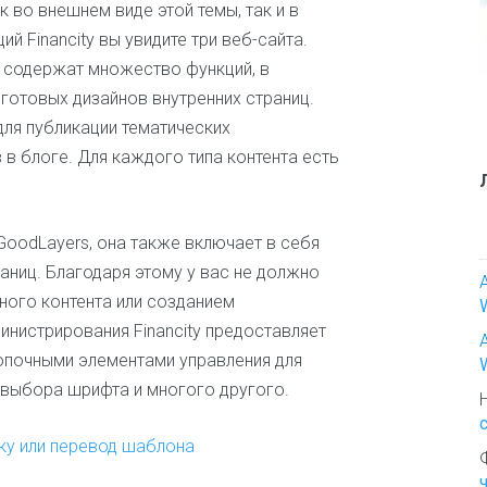
ь
 во внешнем виде этой темы, так и в
е
 Financity вы увидите три веб-сайта.
р
 содержат множество функций, в
И
 готовых дизайнов внутренних страниц.
с
ля публикации тематических
к
у
в блоге. Для каждого типа контента есть
с
с
т
в
oodLayers, она также включает в себя
о
аниц. Благодаря этому у вас не должно
и
ного контента или созданием
т
в
инистрирования Financity предоставляет
о
нопочными элементами управления для
р
, выбора шрифта и многого другого.
ч
е
с
ку или перевод шаблона
т
в