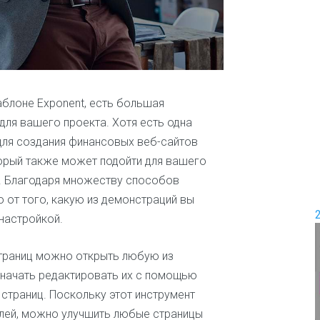
и
е
П
е
Д
р
о
е
в
м
о
и
аблоне Exponent, есть большая
д
с
ш
 для вашего проекта. Хотя есть одна
е
а
м
для создания финансовых веб-сайтов
б
ь
оторый также может подойти для вашего
л
я
о
а. Благодаря множеству способов
н
Ж
о от того, какую из демонстраций вы
о
е
в
настройкой.
н
с
к
траниц можно открыть любую из
и
 начать редактировать их с помощью
е
и
 страниц. Поскольку этот инструмент
ш
лей, можно улучшить любые страницы
о