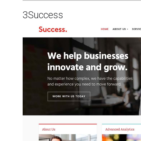
3
Success