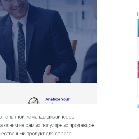
И
г
р
ы
и
р
а
з
в
л
е
ч
е
н
и
я
И
н
 от опытной команды дизайнеров
т
на одним из самых популярных продавцов
е
ачественный продукт для своего
р