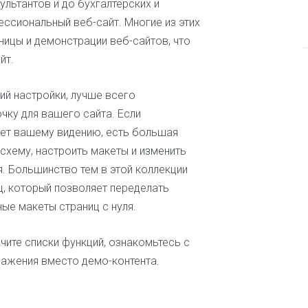
льтантов и до бухгалтерских и
в
Б
ссиональный веб-сайт. Многие из этих
П
е
П
о
ицы и демонстрации веб-сайтов, что
с
р
д
п
йт.
о
д
л
б
е
а
л
р
ий настройки, лучше всего
т
е
ж
н
чку для вашего сайта. Если
м
к
ы
ы
а
ет вашему видению, есть большая
е
п
с
схему, настроить макеты и изменить
р
а
Б
и
й
 Большинство тем в этой коллекции
и
у
т
ц, который позволяет переделать
з
с
о
ые макеты страниц с нуля.
н
т
в
а
е
н
с
Л
чите списки функций, ознакомьтесь с
о
е
в
ражения вместо демо-контента.
ч
Б
к
е
л
е
н
о
и
г