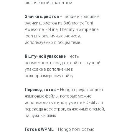
включенный в пакет тем.
Значки шрифтов
– четкие и красивые
значки шрифтов из библиотек Font
Awesome, Et-Line, Themify и Simple line
icon для различных значков,
используемых в общей теме.
В штучной упаковке
– есть
возможность создать сайт в штучной
упаковке в дополнение к
полноразмерному сайту
Перевод готов
– Hongo предоставляет
языковые файлы, которые можно
использовать в инструменте POEdit для
перевода всех строк, связанных с темой,
на нужный язык.
Готов к WPML
– Hongo полностью