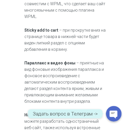
совместим с WPML, что сделает ваш сайт
многоязычным с помощью плагина
WPML.
Sticky add to cart
– при прокрутке вниз на
странице товара в нижней части будет
виден липкий раздел с опциями
добавления в корзину.
Параллакс и видео фоны
– приятные на
WhatsApp
вид фоновые изображения параллакса и
фоновое воспроизведение с
автоматическим воспроизведением
Telegram
делают раздел контента ярким, живым и
привлекающим внимание желаемыми
блоками контента внутри раздела.
Задать вопрос в Телеграм ->
Навигация
по одной странице
– вы
можете разработать одностраничный
веб-сайт, также используя встроенные